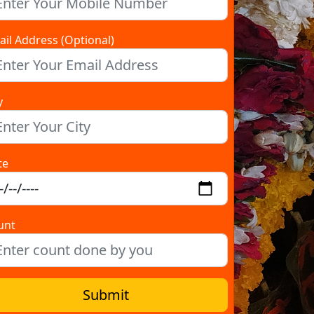
il Address (Optional)
y
te
unt
Submit