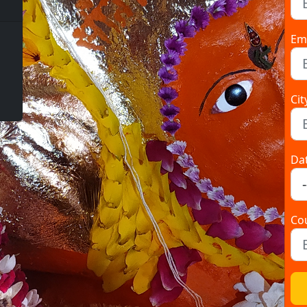
Ema
Cit
Da
Co